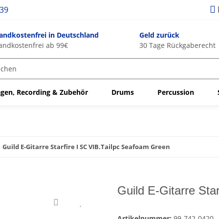
939
andkostenfrei in Deutschland
Geld zurück
andkostenfrei ab 99€
30 Tage Rückgaberecht
gen, Recording & Zubehör
Drums
Percussion
Guild E-Gitarre Starfire I SC VIB.Tailpc Seafoam Green
Guild E-Gitarre Sta
Artikelnummer:
99-742-0420