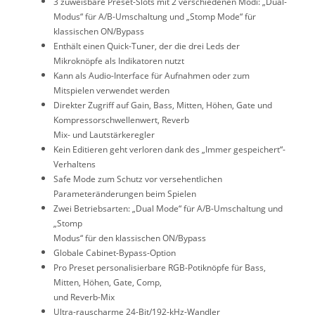
3 zuweisbare Preset-Slots mit 2 verschiedenen Modi: „Dual-
Modus“ für A/B-Umschaltung und „Stomp Mode“ für
klassischen ON/Bypass
Enthält einen Quick-Tuner, der die drei Leds der
Mikroknöpfe als Indikatoren nutzt
Kann als Audio-Interface für Aufnahmen oder zum
Mitspielen verwendet werden
Direkter Zugriff auf Gain, Bass, Mitten, Höhen, Gate und
Kompressorschwellenwert, Reverb
Mix- und Lautstärkeregler
Kein Editieren geht verloren dank des „Immer gespeichert“-
Verhaltens
Safe Mode zum Schutz vor versehentlichen
Parameteränderungen beim Spielen
Zwei Betriebsarten: „Dual Mode“ für A/B-Umschaltung und
„Stomp
Modus“ für den klassischen ON/Bypass
Globale Cabinet-Bypass-Option
Pro Preset personalisierbare RGB-Potiknöpfe für Bass,
Mitten, Höhen, Gate, Comp,
und Reverb-Mix
Ultra-rauscharme 24-Bit/192-kHz-Wandler