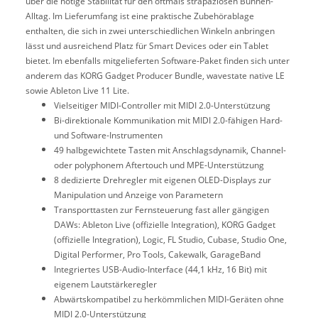
über die nötige Stabilität für den oftmals strapaziösen Bühnen-
Alltag. Im Lieferumfang ist eine praktische Zubehörablage
enthalten, die sich in zwei unterschiedlichen Winkeln anbringen
lässt und ausreichend Platz für Smart Devices oder ein Tablet
bietet. Im ebenfalls mitgelieferten Software-Paket finden sich unter
anderem das KORG Gadget Producer Bundle, wavestate native LE
sowie Ableton Live 11 Lite.
Vielseitiger MIDI-Controller mit MIDI 2.0-Unterstützung
Bi-direktionale Kommunikation mit MIDI 2.0-fähigen Hard-
und Software-Instrumenten
49 halbgewichtete Tasten mit Anschlagsdynamik, Channel-
oder polyphonem Aftertouch und MPE-Unterstützung
8 dedizierte Drehregler mit eigenen OLED-Displays zur
Manipulation und Anzeige von Parametern
Transporttasten zur Fernsteuerung fast aller gängigen
DAWs: Ableton Live (offizielle Integration), KORG Gadget
(offizielle Integration), Logic, FL Studio, Cubase, Studio One,
Digital Performer, Pro Tools, Cakewalk, GarageBand
Integriertes USB-Audio-Interface (44,1 kHz, 16 Bit) mit
eigenem Lautstärkeregler
Abwärtskompatibel zu herkömmlichen MIDI-Geräten ohne
MIDI 2.0-Unterstützung