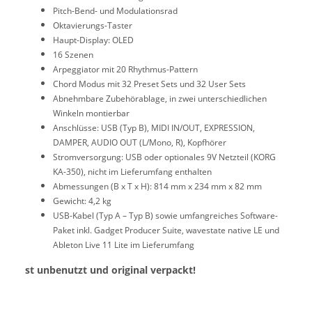
Pitch-Bend- und Modulationsrad
Oktavierungs-Taster
Haupt-Display: OLED
16 Szenen
Arpeggiator mit 20 Rhythmus-Pattern
Chord Modus mit 32 Preset Sets und 32 User Sets
Abnehmbare Zubehörablage, in zwei unterschiedlichen
Winkeln montierbar
Anschlüsse: USB (Typ B), MIDI IN/OUT, EXPRESSION,
DAMPER, AUDIO OUT (L/Mono, R), Kopfhörer
Stromversorgung: USB oder optionales 9V Netzteil (KORG
KA-350), nicht im Lieferumfang enthalten
Abmessungen (B x T x H): 814 mm x 234 mm x 82 mm
Gewicht: 4,2 kg
USB-Kabel (Typ A – Typ B) sowie umfangreiches Software-
Paket inkl. Gadget Producer Suite, wavestate native LE und
Ableton Live 11 Lite im Lieferumfang
st unbenutzt und original verpackt!