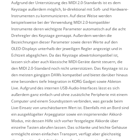
Aufgrund der Unterstützung des MIDI 2.0-Standards ist es dem
Keystage außerdem möglich, bi-direktional mit Soft- und Hardware-
Instrumenten zu kommunizieren. Auf diese Weise werden
beispielsweise bei der Verwendung MIDI 2.0-kompatibler
Instrumente deren wichtigste Parameter automatisch auf die acht
Drehregler des Keystage gemappt. Außerdem werden die
Bezeichnungen dieser Parameter sowie deren Werte auf den
OLED-Displays unterhalb der jeweiligen Regler angezeigt und in
Echtzeit abgeglichen. Da das Keystage abwärtskompatibel ist,
lassen sich aber auch klassische MIDI-Geräte damit steuern, die
den MIDI 2.0-Standard noch nicht unterstützen. Das Keystage ist zu
den meisten gängigen DAWs kompatibel und bietet darüber hinaus
eine besonders tiefe Integration in KORG Gadget sowie Ableton
Live. Aufgrund des internen USB-Audio-Interfaces lässt es sich
außerdem ganz einfach und ohne zusätzliche Peripherie mit einem
Computer und einem Soundsystem verbinden, was gerade beim
Live-Einsatz von unschätzbarem Wert ist. Ebenfalls mit an Bord sind
ein ausgeklügelter Arpeggiator sowie ein inspirierender Akkord-
Modus, mit dessen Hilfe sich vorher festgelegte Akkorde über
einzelne Tasten abrufen lassen. Das schlanke und leichte Gehäuse
ermöglicht einen einfachen Transport, verfügt aber gleichzeitig