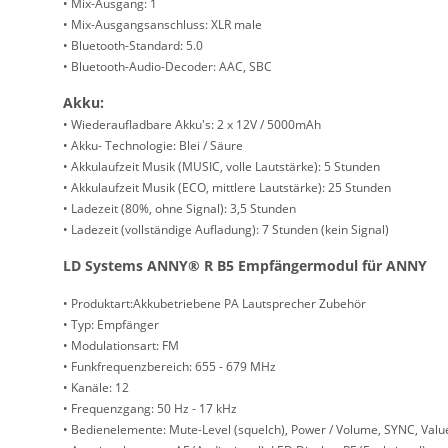
• Mix-Ausgang: 1
• Mix-Ausgangsanschluss: XLR male
• Bluetooth-Standard: 5.0
• Bluetooth-Audio-Decoder: AAC, SBC
Akku:
• Wiederaufladbare Akku's: 2 x 12V / 5000mAh
• Akku- Technologie: Blei / Säure
• Akkulaufzeit Musik (MUSIC, volle Lautstärke): 5 Stunden
• Akkulaufzeit Musik (ECO, mittlere Lautstärke): 25 Stunden
• Ladezeit (80%, ohne Signal): 3,5 Stunden
• Ladezeit (vollständige Aufladung): 7 Stunden (kein Signal)
LD Systems ANNY® R B5 Empfängermodul für ANNY
• Produktart:Akkubetriebene PA Lautsprecher Zubehör
• Typ: Empfänger
• Modulationsart: FM
• Funkfrequenzbereich: 655 - 679 MHz
• Kanäle: 12
• Frequenzgang: 50 Hz - 17 kHz
• Bedienelemente: Mute-Level (squelch), Power / Volume, SYNC, Val