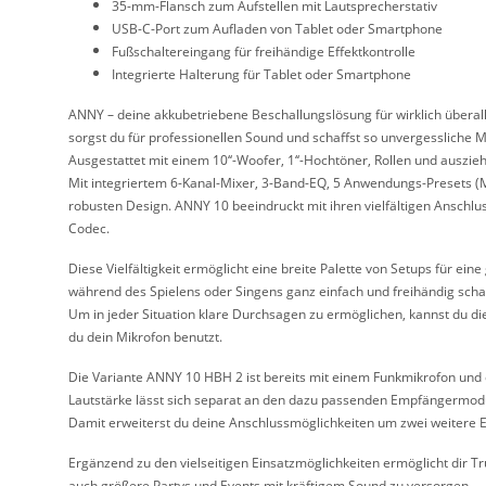
35-mm-Flansch zum Aufstellen mit Lautsprecherstativ
USB-C-Port zum Aufladen von Tablet oder Smartphone
Fußschaltereingang für freihändige Effektkontrolle
Integrierte Halterung für Tablet oder Smartphone
ANNY – deine akkubetriebene Beschallungslösung für wirklich überall:
sorgst du für professionellen Sound und schaffst so unvergessliche
Ausgestattet mit einem 10‘‘-Woofer, 1‘‘-Hochtöner, Rollen und auszi
Mit integriertem 6-Kanal-Mixer, 3-Band-EQ, 5 Anwendungs-Presets (M
robusten Design. ANNY 10 beeindruckt mit ihren vielfältigen Anschlu
Codec.
Diese Vielfältigkeit ermöglicht eine breite Palette von Setups für 
während des Spielens oder Singens ganz einfach und freihändig scha
Um in jeder Situation klare Durchsagen zu ermöglichen, kannst du die
du dein Mikrofon benutzt.
Die Variante ANNY 10 HBH 2 ist bereits mit einem Funkmikrofon und e
Lautstärke lässt sich separat an den dazu passenden Empfängermodu
Damit erweiterst du deine Anschlussmöglichkeiten um zwei weitere 
Ergänzend zu den vielseitigen Einsatzmöglichkeiten ermöglicht dir 
auch größere Partys und Events mit kräftigem Sound zu versorgen.