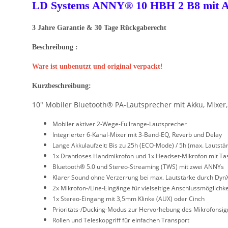
LD Systems ANNY® 10 HBH 2 B8 mit Ak
3 Jahre Garantie & 30 Tage Rückgaberecht
Beschreibung :
Ware ist unbenutzt und original verpackt!
Kurzbeschreibung:
10" Mobiler Bluetooth® PA-Lautsprecher mit Akku, Mixer
Mobiler aktiver 2-Wege-Fullrange-Lautsprecher
Integrierter 6-Kanal-Mixer mit 3-Band-EQ, Reverb und Delay
Lange Akkulaufzeit: Bis zu 25h (ECO-Mode) / 5h (max. Lautstä
1x Drahtloses Handmikrofon und 1x Headset-Mikrofon mit Tas
Bluetooth® 5.0 und Stereo-Streaming (TWS) mit zwei ANNYs
Klarer Sound ohne Verzerrung bei max. Lautstärke durch Dyn
2x Mikrofon-/Line-Eingänge für vielseitige Anschlussmöglichk
1x Stereo-Eingang mit 3,5mm Klinke (AUX) oder Cinch
Prioritäts-/Ducking-Modus zur Hervorhebung des Mikrofonsig
Rollen und Teleskopgriff für einfachen Transport