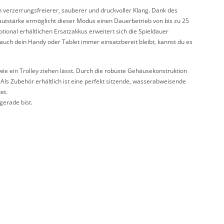
n verzerrungsfreierer, sauberer und druckvoller Klang. Dank des
tstärke ermöglicht dieser Modus einen Dauerbetrieb von bis zu 25
ional erhältlichen Ersatzakkus erweitert sich die Spieldauer
uch dein Handy oder Tablet immer einsatzbereit bleibt, kannst du es
wie ein Trolley ziehen lässt. Durch die robuste Gehäusekonstruktion
Als Zubehör erhältlich ist eine perfekt sitzende, wasserabweisende
et.
gerade bist.