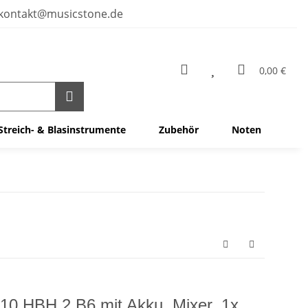
kontakt@musicstone.de
0,00 €
Streich- & Blasinstrumente
Zubehör
Noten
0 HBH 2 B6 mit Akku, Mixer, 1x