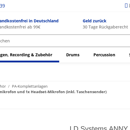
939
andkostenfrei in Deutschland
Geld zurück
andkostenfrei ab 99€
30 Tage Rückgaberecht
gen, Recording & Zubehör
Drums
Percussion
ehör
PA-Komplettanlagen
mikrofon und 1x Headset-Mikrofon (inkl. Taschensender)
LD Systems ANNY 1