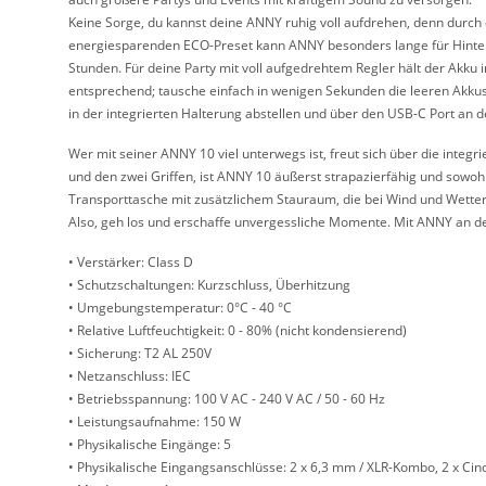
Keine Sorge, du kannst deine ANNY ruhig voll aufdrehen, denn durch 
energiesparenden ECO-Preset kann ANNY besonders lange für Hinter
Stunden. Für deine Party mit voll aufgedrehtem Regler hält der Akku 
entsprechend; tausche einfach in wenigen Sekunden die leeren Akkus
in der integrierten Halterung abstellen und über den USB-C Port an 
Wer mit seiner ANNY 10 viel unterwegs ist, freut sich über die integ
und den zwei Griffen, ist ANNY 10 äußerst strapazierfähig und sowohl
Transporttasche mit zusätzlichem Stauraum, die bei Wind und Wetter 
Also, geh los und erschaffe unvergessliche Momente. Mit ANNY an de
• Verstärker: Class D
• Schutzschaltungen: Kurzschluss, Überhitzung
• Umgebungstemperatur: 0°C - 40 °C
• Relative Luftfeuchtigkeit: 0 - 80% (nicht kondensierend)
• Sicherung: T2 AL 250V
• Netzanschluss: IEC
• Betriebsspannung: 100 V AC - 240 V AC / 50 - 60 Hz
• Leistungsaufnahme: 150 W
• Physikalische Eingänge: 5
• Physikalische Eingangsanschlüsse: 2 x 6,3 mm / XLR-Kombo, 2 x Cin