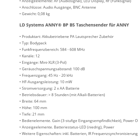
• Anzeigeelemente: AF (Audiosignal), LED Display, RF (Funksignal)
• Anschlüsse: Audio Ausgänge, BNC Antenne
• Gewicht: 0,08 kg
LD Systems ANNY® BP B5 Taschensender für ANNY
• Produktart: Akkubetriebene PA Lautsprecher Zubehör
• Typ: Bodypack
• Funkfrequenzbereich: 584 - 608 MHz
• Kanäle: 12
• Eingänge: Mini-XLR (3-Pol)
• Geräuschspannungsabstand: 100 dB
• Frequenzgang: 45 Hz - 20 kHz
• HF-Ausgangsleistung: 10 mW
• Stromversorgung: 2 x AA Batterie
• Betriebsdauer: > 8 Stunden (mit Alkali-Batterien)
• Breite: 64 mm
• Höhe: 100 mm
• Tiefe: 21 mm
• Bedienelemente. Gain (3-stufige Eingangsempfindlichkeit), Power O
• Anzeigeelemente. Batteriestatus-LED (niedrig), Power
• Weitere Eigenschaften: inkl. Batterien, IR Frequenzsynchronisierun