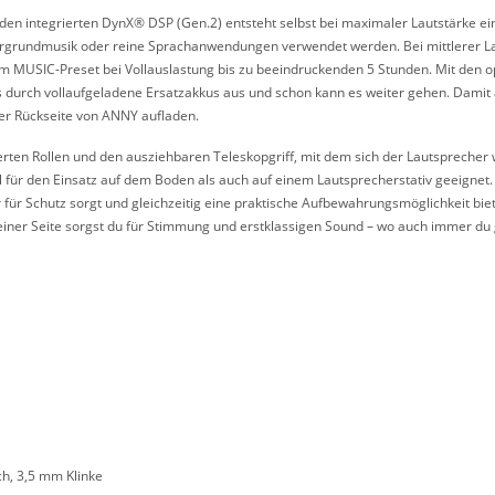
den integrierten DynX® DSP (Gen.2) entsteht selbst bei maximaler Lautstärke ei
grundmusik oder reine Sprachanwendungen verwendet werden. Bei mittlerer Lau
im MUSIC-Preset bei Vollauslastung bis zu beeindruckenden 5 Stunden. Mit den opt
 durch vollaufgeladene Ersatzakkus aus und schon kann es weiter gehen. Damit a
der Rückseite von ANNY aufladen.
rierten Rollen und den ausziehbaren Teleskopgriff, mit dem sich der Lautsprecher 
 für den Einsatz auf dem Boden als auch auf einem Lautsprecherstativ geeignet. 
für Schutz sorgt und gleichzeitig eine praktische Aufbewahrungsmöglichkeit biet
iner Seite sorgst du für Stimmung und erstklassigen Sound – wo auch immer du 
ch, 3,5 mm Klinke