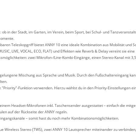
 ob in der Stadt, im Garten, im Verein, beim Sport, bei Schul- und Tanzveranstal
 Momente.
ehbaren Teleskopgriff bietet ANNY 10 eine ideale Kombination aus Mobilität und
USIC, LIVE, VOCAL, ECO, FLAT) und Effekten wie Reverb & Delay vereint sie ei
ssmöglichkeiten: zwei Mikrofon-/Line-Kombi-Eingänge, einen Stereo-Kanal mit 3,
eine gelungene Mischung aus Sprache und Musik. Durch den Fußschaltereingang kan
lten.
 "Priority"-Funktion verwenden. Hierzu wählst du in den Priority-Einstellungen e
inem Headset-Mikrofonen inkl. Taschensender ausgestattet – einfach die mitgelie
len auf der Rückseite der ANNY regeln.
Eingangskanäle – somit hast du noch mehr Kombinationsmöglichkeiten.
True Wireless Stereo (TWS), zwei ANNY 10 Lautsprecher miteinander zu verbinden