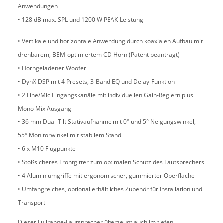
Anwendungen
• 128 dB max. SPL und 1200 W PEAK-Leistung
• Vertikale und horizontale Anwendung durch koaxialen Aufbau mit
drehbarem, BEM-optimiertem CD-Horn (Patent beantragt)
• Horngeladener Woofer
• DynX DSP mit 4 Presets, 3-Band-EQ und Delay-Funktion
• 2 Line/Mic Eingangskanäle mit individuellen Gain-Reglern plus
Mono Mix Ausgang
• 36 mm Dual-Tilt Stativaufnahme mit 0° und 5° Neigungswinkel,
55° Monitorwinkel mit stabilem Stand
• 6 x M10 Flugpunkte
• Stoßsicheres Frontgitter zum optimalen Schutz des Lautsprechers
• 4 Aluminiumgriffe mit ergonomischer, gummierter Oberfläche
• Umfangreiches, optional erhältliches Zubehör für Installation und
Transport
Dieser Fullrange-Lautsprecher überzeugt auch im tiefen