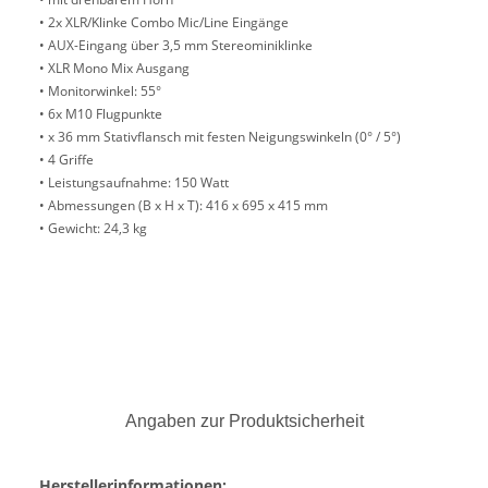
• 2x XLR/Klinke Combo Mic/Line Eingänge
• AUX-Eingang über 3,5 mm Stereominiklinke
• XLR Mono Mix Ausgang
• Monitorwinkel: 55°
• 6x M10 Flugpunkte
• x 36 mm Stativflansch mit festen Neigungswinkeln (0° / 5°)
• 4 Griffe
• Leistungsaufnahme: 150 Watt
• Abmessungen (B x H x T): 416 x 695 x 415 mm
• Gewicht: 24,3 kg
Angaben zur Produktsicherheit
Herstellerinformationen: