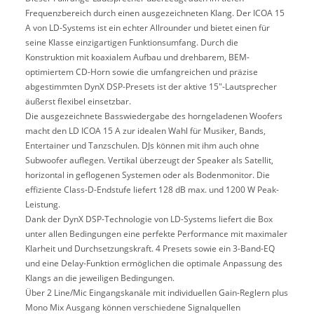
Frequenzbereich durch einen ausgezeichneten Klang. Der ICOA 15
A von LD-Systems ist ein echter Allrounder und bietet einen für
seine Klasse einzigartigen Funktionsumfang. Durch die
Konstruktion mit koaxialem Aufbau und drehbarem, BEM-
optimiertem CD-Horn sowie die umfangreichen und präzise
abgestimmten DynX DSP-Presets ist der aktive 15"-Lautsprecher
äußerst flexibel einsetzbar.
Die ausgezeichnete Basswiedergabe des horngeladenen Woofers
macht den LD ICOA 15 A zur idealen Wahl für Musiker, Bands,
Entertainer und Tanzschulen. DJs können mit ihm auch ohne
Subwoofer auflegen. Vertikal überzeugt der Speaker als Satellit,
horizontal in geflogenen Systemen oder als Bodenmonitor. Die
effiziente Class-D-Endstufe liefert 128 dB max. und 1200 W Peak-
Leistung.
Dank der DynX DSP-Technologie von LD-Systems liefert die Box
unter allen Bedingungen eine perfekte Performance mit maximaler
Klarheit und Durchsetzungskraft. 4 Presets sowie ein 3-Band-EQ
und eine Delay-Funktion ermöglichen die optimale Anpassung des
Klangs an die jeweiligen Bedingungen.
Über 2 Line/Mic Eingangskanäle mit individuellen Gain-Reglern plus
Mono Mix Ausgang können verschiedene Signalquellen