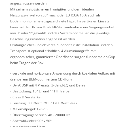
angeschlossen werden.
Mit seinem stoßsicheren Frontgitter und dem idealen
Neigungswinkel von 55° macht der LD ICOA 15 A auch als
Bodenmonitor eine ausgezeichnete Figur. Im vertikalen Einsatz
kann mit der 36 mm Dual-Tilt-Stativaufnahme ein Neigungswinkel
von 0° oder 5° gewählt und das System optimal an die jeweilige
Beschallungssituation angepasst werden.
Umfangreiches und cleveres Zubehör für die Installation und den
Transport ist optional erhältlich. 4 Aluminiumgriffe mit
ergonomischer, gummierter Oberfläche sorgen für optimalen Grip
beim Tragen der Box.
• vertikale und horizontale Anwendung durch koaxialen Aufbau mit
drehbarem BEM-optimiertem CD-Horn
• DynX DSP mit 4 Presets, 3-Band-EQ und Delay
• Bestückung: 15" LF und 1" HF Treiber
• Class D Verstärker
• Leistung: 300 Watt RMS / 1200 Watt Peak
• Maximalpegel: 128 dB
• Übertragungsbereich: 48 - 20000 Hz
• Abstrahlwinkel: 90° x 50°
• mit drehbarem Horn