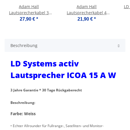
Adam Hall
Adam Hall
LD 
Lautsprecherkabel 3
Lautsprecherkabel 4
STAR 1.5 SPEAKER 10m
STAR 1.5 SPEAKER 5m
27,90 €
*
21,90 €
*
Beschreibung
LD Systems activ
Lautsprecher ICOA 15 A W
3 Jahre Garantie * 30 Tage Rückgaberecht
Beschreibung:
Farbe: Weiss
• Echter Allrounder für Fullrange-, Satelliten- und Monitor-