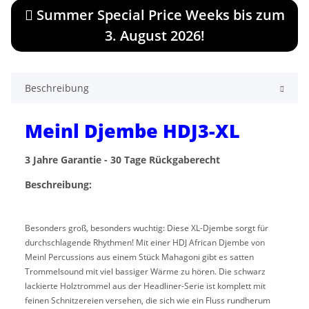
Summer Special Price Weeks bis zum
3. August 2026!
Beschreibung
Meinl Djembe HDJ3-XL
3 Jahre Garantie - 30 Tage Rückgaberecht
Beschreibung:
Besonders groß, besonders wuchtig: Diese XL-Djembe sorgt für
durchschlagende Rhythmen! Mit einer HDJ African Djembe von
Meinl Percussions aus einem Stück Mahagoni gibt es satten
Trommelsound mit viel bassiger Wärme zu hören. Die schwarz
lackierte Holztrommel aus der Headliner-Serie ist komplett mit
feinen Schnitzereien versehen, die sich wie ein Fluss rundherum