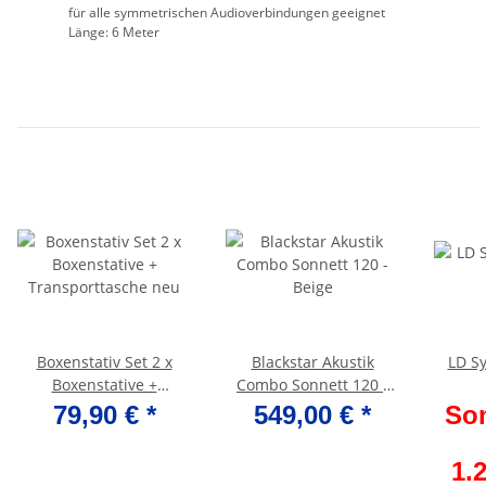
für alle symmetrischen Audioverbindungen geeignet
Länge: 6 Meter
Boxenstativ Set 2 x
Blackstar Akustik
LD S
Boxenstative +
Combo Sonnett 120 -
Transporttasche neu
Beige
79,90 €
*
549,00 €
*
So
1.