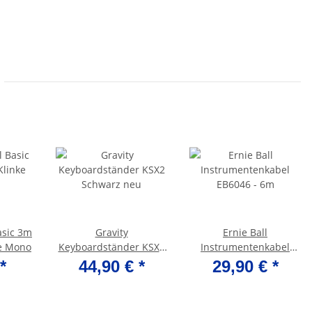
asic 3m
Gravity
Ernie Ball
ke Mono
Keyboardständer KSX2
Instrumentenkabel
Schwarz neu
EB6046 - 6m
*
44,90 €
*
29,90 €
*