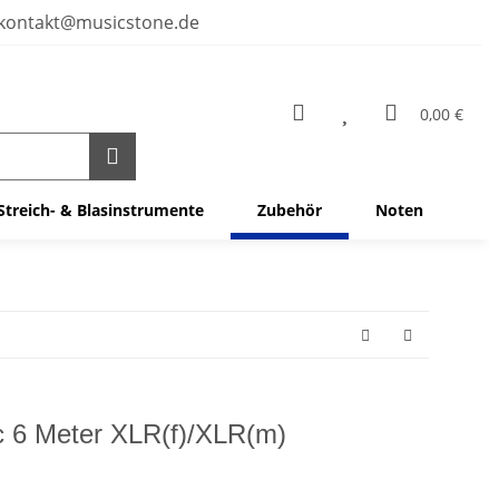
kontakt@musicstone.de
0,00 €
Streich- & Blasinstrumente
Zubehör
Noten
c 6 Meter XLR(f)/XLR(m)