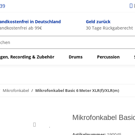
939
andkostenfrei in Deutschland
Geld zurück
andkostenfrei ab 99€
30 Tage Rückgaberecht
gen, Recording & Zubehör
Drums
Percussion
Mikrofonkabel
Mikrofonkabel Basic 6 Meter XLR(f)/XLR(m)
Mikrofonkabel Basi
Artikelnummer:
190045