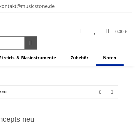
kontakt@musicstone.de
0,00 €
Streich- & Blasinstrumente
Zubehör
Noten
 neu
ncepts neu