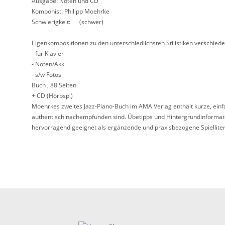
Ausgabe: Noten und CD
Komponist: Philipp Moehrke
Schwierigkeit: (schwer)
Eigenkompositionen zu den unterschiedlichsten Stilistiken verschiede
- für Klavier
- Noten/Akk
- s/w Fotos
Buch , 88 Seiten
+ CD (Hörbsp.)
Moehrkes zweites Jazz-Piano-Buch im AMA Verlag enthält kurze, einfach
authentisch nachempfunden sind. Übetipps und Hintergrundinformatione
hervorragend geeignet als ergänzende und praxisbezogene Spielliter