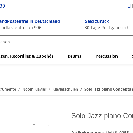
939
andkostenfrei in Deutschland
Geld zurück
andkostenfrei ab 99€
30 Tage Rückgaberecht
gen, Recording & Zubehör
Drums
Percussion
strumente
Noten Klavier
Klavierschulen
Solo Jazz piano Concepts
Solo Jazz piano Co
Artikelnummer:
AMA610255