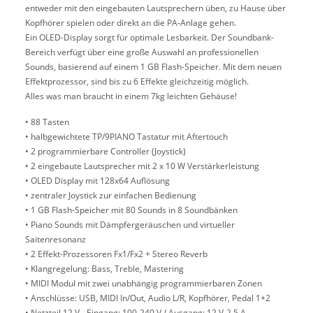
entweder mit den eingebauten Lautsprechern üben, zu Hause über
Kopfhörer spielen oder direkt an die PA-Anlage gehen.
Ein OLED-Display sorgt für optimale Lesbarkeit. Der Soundbank-
Bereich verfügt über eine große Auswahl an professionellen
Sounds, basierend auf einem 1 GB Flash-Speicher. Mit dem neuen
Effektprozessor, sind bis zu 6 Effekte gleichzeitig möglich.
Alles was man braucht in einem 7kg leichten Gehäuse!
• 88 Tasten
• halbgewichtete TP/9PIANO Tastatur mit Aftertouch
• 2 programmierbare Controller (Joystick)
• 2 eingebaute Lautsprecher mit 2 x 10 W Verstärkerleistung
• OLED Display mit 128x64 Auflösung
• zentraler Joystick zur einfachen Bedienung
• 1 GB Flash-Speicher mit 80 Sounds in 8 Soundbänken
• Piano Sounds mit Dämpfergeräuschen und virtueller
Saitenresonanz
• 2 Effekt-Prozessoren Fx1/Fx2 + Stereo Reverb
• Klangregelung: Bass, Treble, Mastering
• MIDI Modul mit zwei unabhängig programmierbaren Zonen
• Anschlüsse: USB, MIDI In/Out, Audio L/R, Kopfhörer, Pedal 1+2
• Netzteil 12 V - Eingang: 100-240 V / Ausgang: 12 V-2,5 A